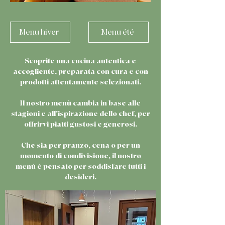
Menu hiver
Menu été
Scoprite una cucina autentica e
accogliente, preparata con cura e con
prodotti attentamente selezionati.
Il nostro menù cambia in base alle
stagioni e all'ispirazione dello chef, per
offrirvi piatti gustosi e generosi.
Che sia per pranzo, cena o per un
momento di condivisione, il nostro
menù è pensato per soddisfare tutti i
desideri.