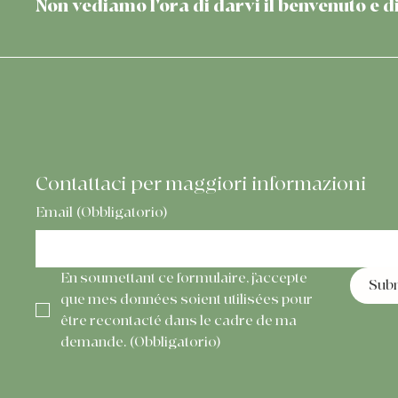
Non vediamo l'ora di darvi il benvenuto e d
Contattaci per maggiori informazioni
Email
(Obbligatorio)
En soumettant ce formulaire, j’accepte 
Sub
que mes données soient utilisées pour 
être recontacté dans le cadre de ma 
demande.
(Obbligatorio)