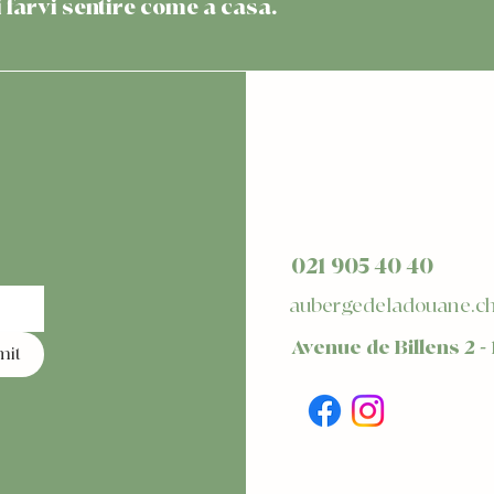
i farvi sentire come a casa.
021 905 40 40
aubergedeladouane.c
Avenue de Billens 2 -
mit