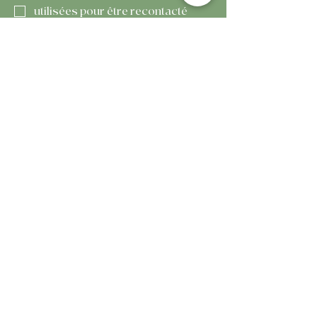
utilisées pour être recontacté 
dans le cadre de ma demande.
(Obligatoire)
Submit
021 905 40 40
aubergedeladouane.ch@gmail.com
Avenue de Billens 2 -
1510
Moudon
Conditions et politiques générales